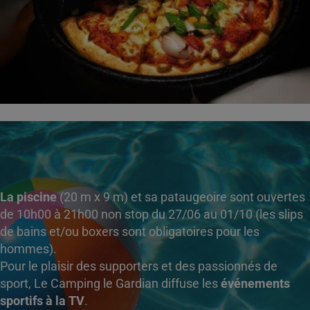
La piscine
(20 m x 9 m) et sa pataugeoire sont ouvertes
de 10h00 à 21h00 non stop du 27/06 au 01/10 (les slips
de bains et/ou boxers sont obligatoires pour les
hommes).
Pour le plaisir des supporters et des passionnés de
sport, Le Camping le Gardian diffuse les
événements
sportifs à la TV
.