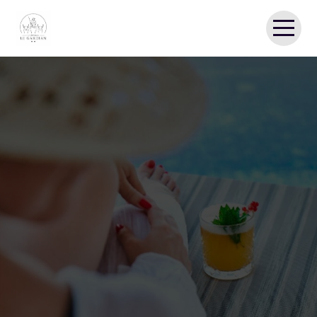
ACCUEIL
LE CAMPING
LOCATIONS & TARIFS
LA CAMARGUE
LIVRE D’OR
GALERIE
CONTACT