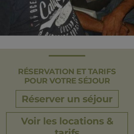
RÉSERVATION ET TARIFS
POUR VOTRE SÉJOUR
Réserver un séjour
Voir les locations &
tarifs