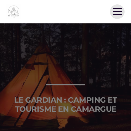
ACCUEIL
LE CAMPING
LOCATIONS & TARIFS
LA CAMARGUE
LIVRE D’OR
GALERIE
CONTACT
LE GARDIAN : CAMPING ET
TOURISME EN CAMARGUE